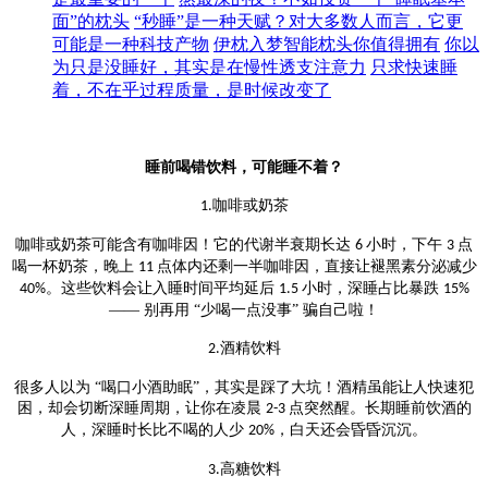
面”的枕头
“秒睡”是一种天赋？对大多数人而言，它更
可能是一种科技产物
伊枕入梦智能枕头你值得拥有
你以
为只是没睡好，其实是在慢性透支注意力
只求快速睡
着，不在乎过程质量，是时候改变了
睡前喝错饮料，可能睡不着
？
咖啡
或
奶茶
1.
咖啡
或
奶茶
可能含有
咖啡因！它的代谢半衰期长达
小时，下午
点
6
3
喝一杯奶茶，晚上
点体内还剩一半咖啡因，直接让褪黑素分泌减少
11
。这
些
饮料会让入睡时间平均延后
小时，深睡占比暴跌
40%
1.5
15%
—— 别再用 “少喝一点没事” 骗自己啦！
酒精饮料
2.
很多人以为
“喝口小酒助眠”，其实是踩了大坑！酒精虽能让人快速犯
困，却会切断深睡周期，让你在凌晨
点突然醒。长期睡前饮酒的
2-3
人，深睡时长比不喝的人少
，白天还会昏昏沉沉。
20%
高糖饮料
3.